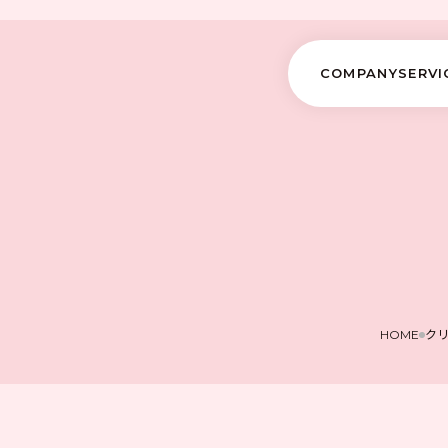
COMPANY
SERVI
ク
HOME